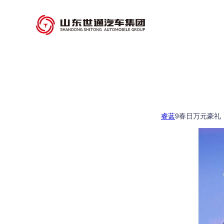
睿蓝
9春日万元豪礼